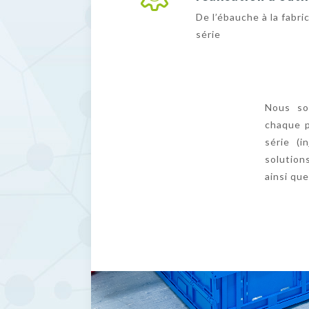
De l’ébauche à la fabri
série
Nous so
chaque p
série (i
solution
ainsi que