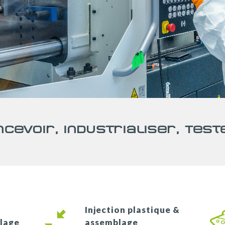
ncevoir, Industrialiser, Test
Injection plastique &
llage
assemblage